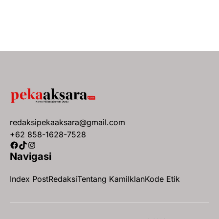
redaksipekaaksara@gmail.com
+62 858-1628-7528
Facebook
TikTok
Instagram
Navigasi
Index Post
Redaksi
Tentang Kami
Iklan
Kode Etik