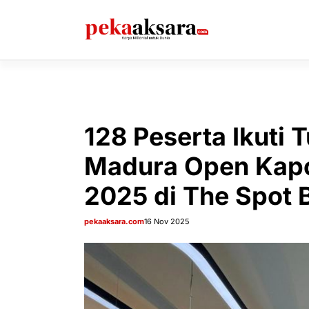
Langsung
ke
isi
128 Peserta Ikuti 
Madura Open Kap
2025 di The Spot B
pekaaksara.com
16 Nov 2025