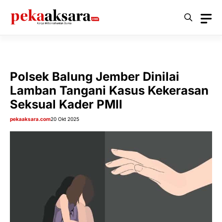
Langsung
ke
isi
Polsek Balung Jember Dinilai
Lamban Tangani Kasus Kekerasan
Seksual Kader PMII
pekaaksara.com
20 Okt 2025