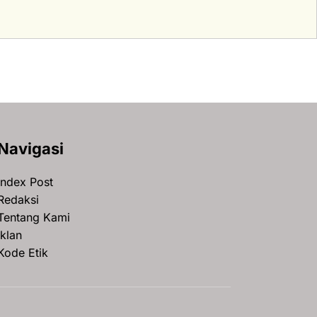
Navigasi
Index Post
Redaksi
Tentang Kami
Iklan
Kode Etik