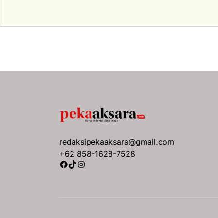
redaksipekaaksara@gmail.com
+62 858-1628-7528
Facebook
TikTok
Instagram