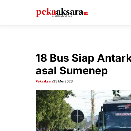
Langsung
ke
isi
18 Bus Siap Antar
asal Sumenep
Pekaaksara
25 Mei 2023