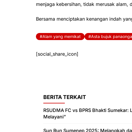
menjaga kebersihan, tidak merusak alam, 
Bersama menciptakan kenangan indah yang 
Alam yang memikat
Asta bujuk panaong
[social_share_icon]
BERITA TERKAIT
RSUDMA FC vs BPRS Bhakti Sumekar: La
Melayani”
Sun Run Sumenep 2025: Melangkah dar