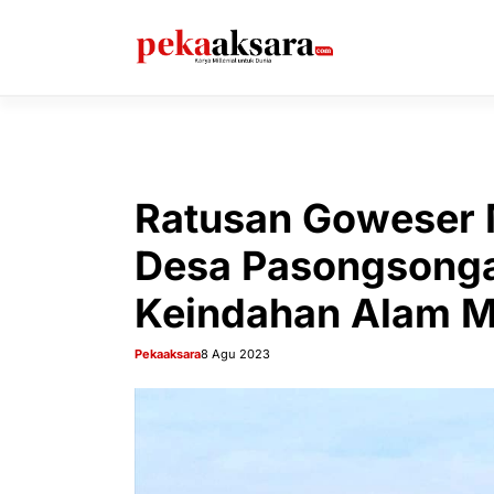
Langsung
ke
isi
Ratusan Goweser 
Desa Pasongsonga
Keindahan Alam 
Pekaaksara
8 Agu 2023