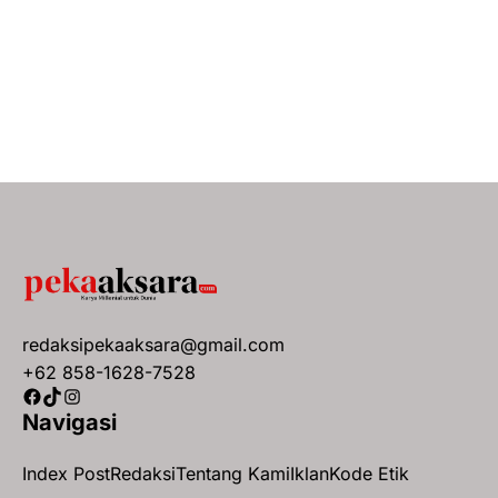
redaksipekaaksara@gmail.com
+62 858-1628-7528
Facebook
TikTok
Instagram
Navigasi
Index Post
Redaksi
Tentang Kami
Iklan
Kode Etik