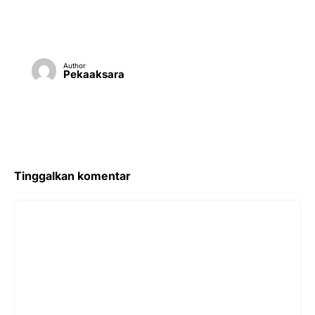
Author
Pekaaksara
Tinggalkan komentar
Komentar