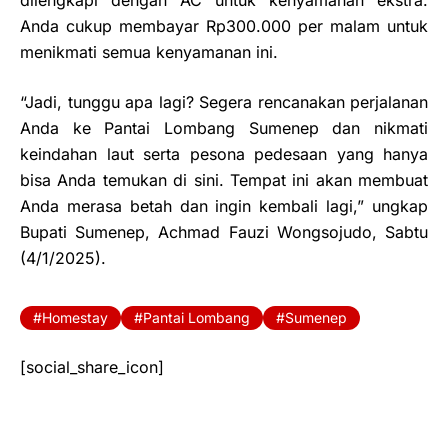
Anda cukup membayar Rp300.000 per malam untuk
menikmati semua kenyamanan ini.
“Jadi, tunggu apa lagi? Segera rencanakan perjalanan
Anda ke Pantai Lombang Sumenep dan nikmati
keindahan laut serta pesona pedesaan yang hanya
bisa Anda temukan di sini. Tempat ini akan membuat
Anda merasa betah dan ingin kembali lagi,” ungkap
Bupati Sumenep, Achmad Fauzi Wongsojudo, Sabtu
(4/1/2025).
Homestay
Pantai Lombang
Sumenep
[social_share_icon]