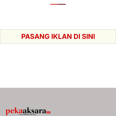
PASANG IKLAN DI SINI