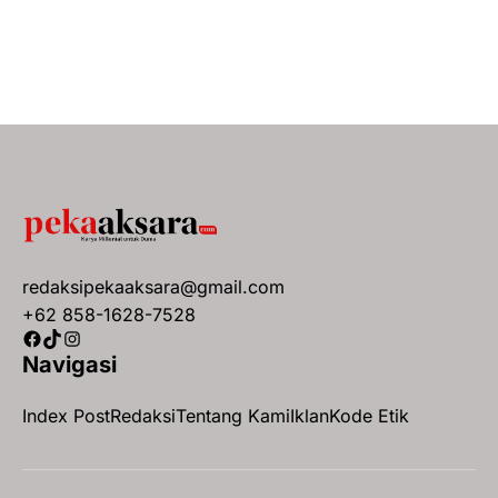
redaksipekaaksara@gmail.com
+62 858-1628-7528
Facebook
TikTok
Instagram
Navigasi
Index Post
Redaksi
Tentang Kami
Iklan
Kode Etik