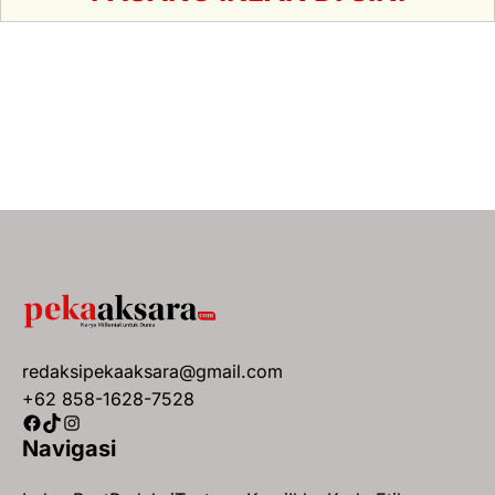
redaksipekaaksara@gmail.com
+62 858-1628-7528
Facebook
TikTok
Instagram
Navigasi