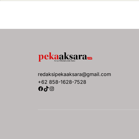
redaksipekaaksara@gmail.com
+62 858-1628-7528
Facebook
TikTok
Instagram