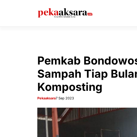
Langsung
ke
isi
Pemkab Bondowoso
Sampah Tiap Bulan
Komposting
Pekaaksara
7 Sep 2023