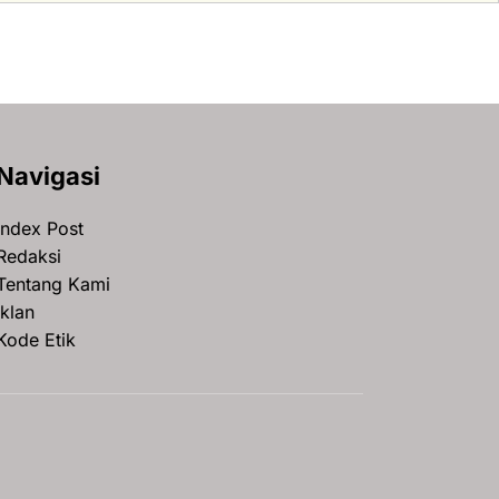
Navigasi
Index Post
Redaksi
Tentang Kami
Iklan
Kode Etik