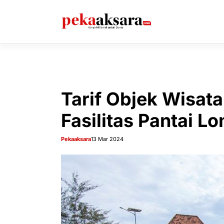
Langsung
ke
isi
Tarif Objek Wisat
Fasilitas Pantai L
Pekaaksara
13 Mar 2024