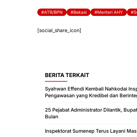
ATR/BPN
Bekasi
Menteri AHY
S
[social_share_icon]
BERITA TERKAIT
Syahwan Effendi Kembali Nahkodai In
Pengawasan yang Kredibel dan Berinteg
25 Pejabat Administrator Dilantik, Bup
Bulan
Inspektorat Sumenep Terus Layani Mas