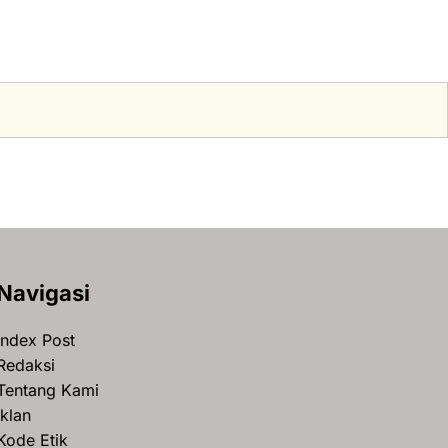
Navigasi
Index Post
Redaksi
Tentang Kami
Iklan
Kode Etik