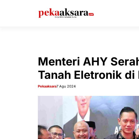
Langsung
ke
isi
Menteri AHY Serah
Tanah Eletronik di
Pekaaksara
7 Agu 2024