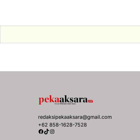
redaksipekaaksara@gmail.com
+62 858-1628-7528
Facebook
TikTok
Instagram