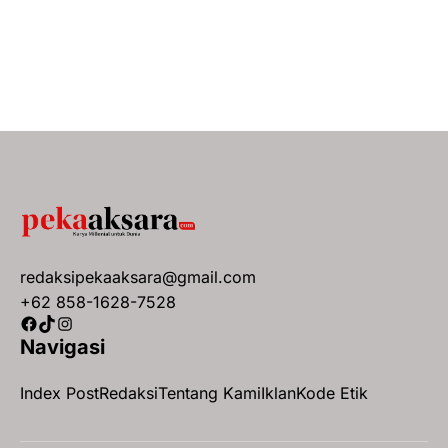
redaksipekaaksara@gmail.com
+62 858-1628-7528
Facebook
TikTok
Instagram
Navigasi
Index Post
Redaksi
Tentang Kami
Iklan
Kode Etik