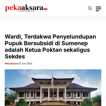
Langsung
ke
isi
Wardi, Terdakwa Penyelundupan
Pupuk Bersubsidi di Sumenep
adalah Ketua Poktan sekaligus
Sekdes
Pekaaksara
21 Jun 2023