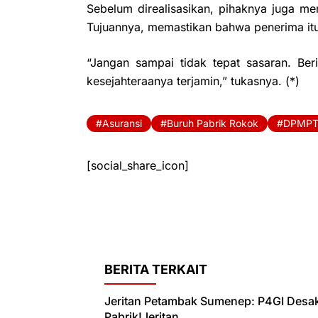
Sebelum direalisasikan, pihaknya juga m
Tujuannya, memastikan bahwa penerima itu
“Jangan sampai tidak tepat sasaran. B
kesejahteraanya terjamin,” tukasnya. (*)
Asuransi
Buruh Pabrik Rokok
DPMPT
[social_share_icon]
BERITA TERKAIT
Jeritan Petambak Sumenep: P4GI Desa
Pabrik!Jeritan