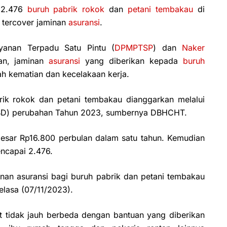
 2.476
buruh pabrik rokok
dan
petani tembakau
di
 tercover jaminan
asuransi
.
anan Terpadu Satu Pintu (
DPMPTSP
) dan
Naker
an, jaminan
asuransi
yang diberikan kepada
buruh
ah kematian dan kecelakaan kerja.
ik rokok dan petani tembakau dianggarkan melalui
PBD) perubahan Tahun 2023, sumbernya DBHCHT.
esar Rp16.800 perbulan dalam satu tahun. Kemudian
ncapai 2.476.
inan asuransi bagi buruh pabrik dan petani tembakau
elasa (07/11/2023).
t tidak jauh berbeda dengan bantuan yang diberikan