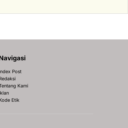
Navigasi
Index Post
Redaksi
Tentang Kami
Iklan
Kode Etik