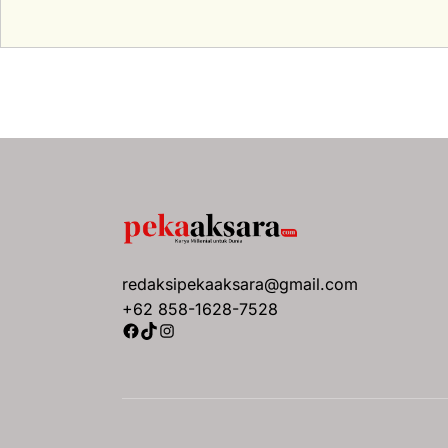
redaksipekaaksara@gmail.com
+62 858-1628-7528
Facebook
TikTok
Instagram