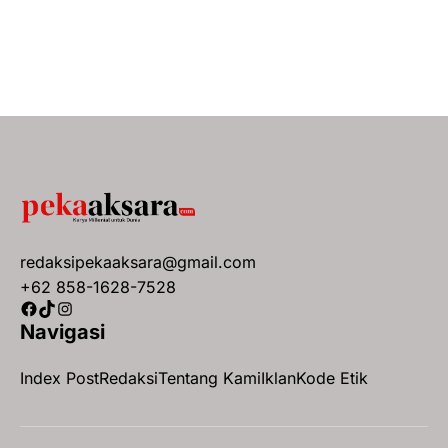
redaksipekaaksara@gmail.com
+62 858-1628-7528
Facebook
TikTok
Instagram
Navigasi
Index Post
Redaksi
Tentang Kami
Iklan
Kode Etik