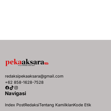
redaksipekaaksara@gmail.com
+62 858-1628-7528
Facebook
TikTok
Instagram
Navigasi
Index Post
Redaksi
Tentang Kami
Iklan
Kode Etik
© 2026 pekaaksara.com