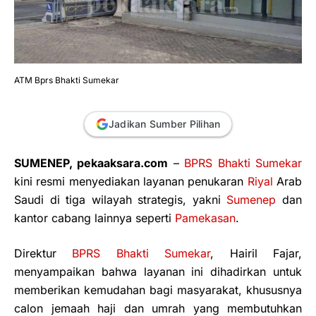
ATM Bprs Bhakti Sumekar
Jadikan Sumber Pilihan
SUMENEP, pekaaksara.com
–
BPRS Bhakti Sumekar
kini resmi menyediakan layanan penukaran
Riyal
Arab
Saudi di tiga wilayah strategis, yakni
Sumenep
dan
kantor cabang lainnya seperti
Pamekasan
.
Direktur
BPRS Bhakti Sumekar
, Hairil Fajar,
menyampaikan bahwa layanan ini dihadirkan untuk
memberikan kemudahan bagi masyarakat, khususnya
calon jemaah haji dan umrah yang membutuhkan