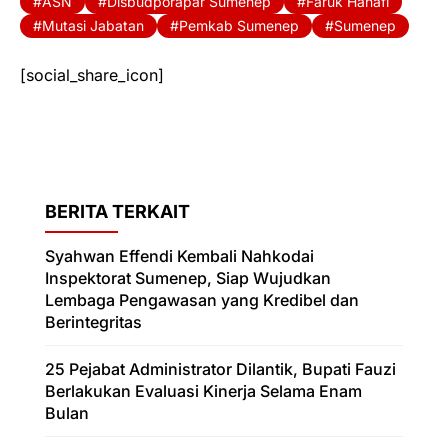
ASN
Disbudporapar Sumenep
Faruk Hanafi
Mutasi Jabatan
Pemkab Sumenep
Sumenep
[social_share_icon]
BERITA TERKAIT
Syahwan Effendi Kembali Nahkodai
Inspektorat Sumenep, Siap Wujudkan
Lembaga Pengawasan yang Kredibel dan
Berintegritas
25 Pejabat Administrator Dilantik, Bupati Fauzi
Berlakukan Evaluasi Kinerja Selama Enam
Bulan