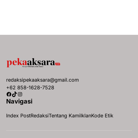
redaksipekaaksara@gmail.com
+62 858-1628-7528
Facebook
TikTok
Instagram
Navigasi
Index Post
Redaksi
Tentang Kami
Iklan
Kode Etik