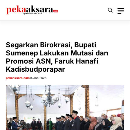
Langsung
ke
isi
Segarkan Birokrasi, Bupati
Sumenep Lakukan Mutasi dan
Promosi ASN, Faruk Hanafi
Kadisbudporapar
pekaaksara.com
14 Jan 2026