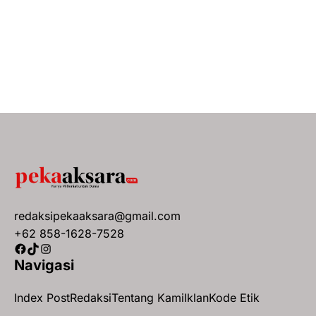
redaksipekaaksara@gmail.com
+62 858-1628-7528
Facebook
TikTok
Instagram
Navigasi
Index Post
Redaksi
Tentang Kami
Iklan
Kode Etik